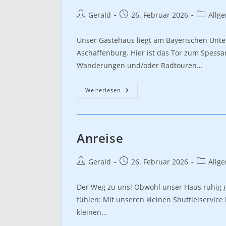
Beitrags-
Beitrag
Beitrags
Gerald
26. Februar 2026
Allg
Autor:
veröffentlicht:
Kategori
Unser Gästehaus liegt am Bayerischen Unte
Aschaffenburg. Hier ist das Tor zum Spessa
Wanderungen und/oder Radtouren…
Umgebung
Weiterlesen
Anreise
Beitrags-
Beitrag
Beitrags
Gerald
26. Februar 2026
Allg
Autor:
veröffentlicht:
Kategori
Der Weg zu uns! Obwohl unser Haus ruhig ge
fühlen: Mit unseren kleinen Shuttlelservic
kleinen…