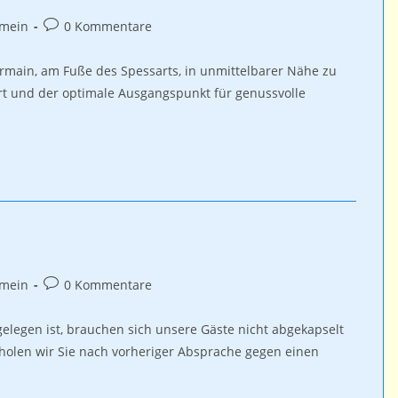
-
Beitrags-
emein
0 Kommentare
e:
Kommentare:
rmain, am Fuße des Spessarts, in unmittelbarer Nähe zu
rt und der optimale Ausgangspunkt für genussvolle
-
Beitrags-
emein
0 Kommentare
e:
Kommentare:
legen ist, brauchen sich unsere Gäste nicht abgekapselt
e holen wir Sie nach vorheriger Absprache gegen einen