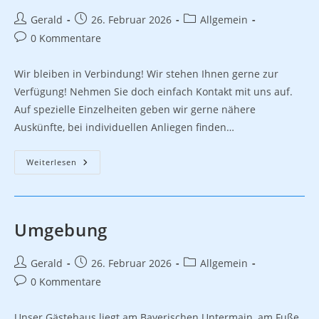
Beitrags-
Beitrag
Beitrags-
Gerald
26. Februar 2026
Allgemein
Autor:
veröffentlicht:
Kategorie:
Beitrags-
0 Kommentare
Kommentare:
Wir bleiben in Verbindung! Wir stehen Ihnen gerne zur
Verfügung! Nehmen Sie doch einfach Kontakt mit uns auf.
Auf spezielle Einzelheiten geben wir gerne nähere
Auskünfte, bei individuellen Anliegen finden…
Kontakt
Weiterlesen
Umgebung
Beitrags-
Beitrag
Beitrags-
Gerald
26. Februar 2026
Allgemein
Autor:
veröffentlicht:
Kategorie:
Beitrags-
0 Kommentare
Kommentare:
Unser Gästehaus liegt am Bayerischen Untermain, am Fuße