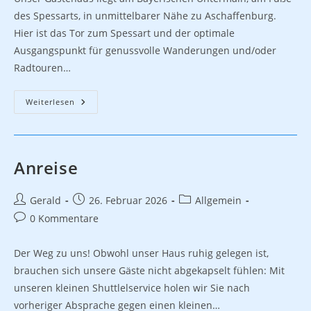
des Spessarts, in unmittelbarer Nähe zu Aschaffenburg.
Hier ist das Tor zum Spessart und der optimale
Ausgangspunkt für genussvolle Wanderungen und/oder
Radtouren…
Umgebung
Weiterlesen
Anreise
Beitrags-
Beitrag
Beitrags-
Gerald
26. Februar 2026
Allgemein
Autor:
veröffentlicht:
Kategorie:
Beitrags-
0 Kommentare
Kommentare:
Der Weg zu uns! Obwohl unser Haus ruhig gelegen ist,
brauchen sich unsere Gäste nicht abgekapselt fühlen: Mit
unseren kleinen Shuttlelservice holen wir Sie nach
vorheriger Absprache gegen einen kleinen…