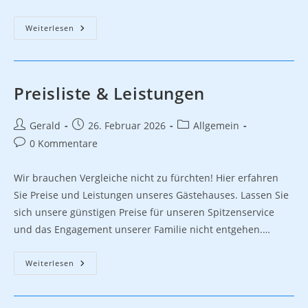
Anreise
Weiterlesen
Preisliste & Leistungen
Beitrags-
Beitrag
Beitrags-
Gerald
26. Februar 2026
Allgemein
Autor:
veröffentlicht:
Kategorie:
Beitrags-
0 Kommentare
Kommentare:
Wir brauchen Vergleiche nicht zu fürchten! Hier erfahren
Sie Preise und Leistungen unseres Gästehauses. Lassen Sie
sich unsere günstigen Preise für unseren Spitzenservice
und das Engagement unserer Familie nicht entgehen.…
Preisliste
Weiterlesen
&
Leistungen